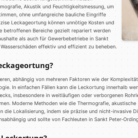
ermografie, Akustik und Feuchtigkeitsmessung, um
timmen, ohne umfangreiche bauliche Eingriffe
äzise Leckageortung können unnötige Kosten und
 betroffenen Bereiche gezielt repariert werden
aushalte als auch für Gewerbebetriebe in Sankt
Wasserschäden effektiv und effizient zu beheben.
Leckageortung?
ieren, abhängig von mehreren Faktoren wie der Komplexitä
gie. In einfachen Fällen kann die Leckortung innerhalb we
cks, insbesondere in weitläufigen oder verborgenen Rohrl
hmen. Moderne Methoden wie die Thermografie, akustische
 die Lokalisierung, indem sie präzise und nicht-invasive 
onsabhängig und sollte von Fachleuten in Sankt Peter-Ording
r Leckortung?