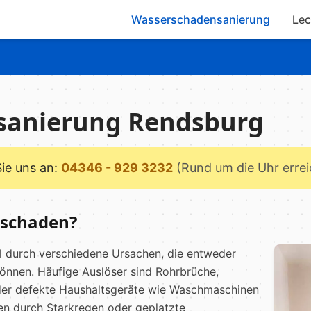
Wasserschadensanierung
Lec
sanierung Rendsburg
Sie uns an:
04346 - 929 3232
(Rund um die Uhr erre
rschaden?
l durch verschiedene Ursachen, die entweder
können. Häufige Auslöser sind Rohrbrüche,
oder defekte Haushaltsgeräte wie Waschmaschinen
en durch Starkregen oder geplatzte