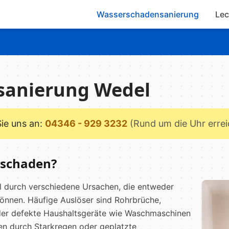
Wasserschadensanierung
Lec
sanierung Wedel
Sie uns an:
04346 - 929 3232
(Rund um die Uhr erre
rschaden?
l durch verschiedene Ursachen, die entweder
können. Häufige Auslöser sind Rohrbrüche,
oder defekte Haushaltsgeräte wie Waschmaschinen
en durch Starkregen oder geplatzte