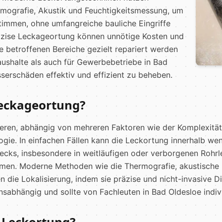
ermografie, Akustik und Feuchtigkeitsmessung, um
timmen, ohne umfangreiche bauliche Eingriffe
äzise Leckageortung können unnötige Kosten und
 betroffenen Bereiche gezielt repariert werden
aushalte als auch für Gewerbebetriebe in Bad
erschäden effektiv und effizient zu beheben.
Leckageortung?
ieren, abhängig von mehreren Faktoren wie der Komplexitä
gie. In einfachen Fällen kann die Leckortung innerhalb we
cks, insbesondere in weitläufigen oder verborgenen Rohrl
hmen. Moderne Methoden wie die Thermografie, akustische
 die Lokalisierung, indem sie präzise und nicht-invasive 
onsabhängig und sollte von Fachleuten in Bad Oldesloe indiv
r Leckortung?